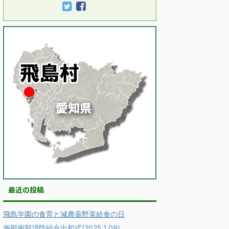
最近の投稿
飛島学園の食育と減農薬野菜給食の日
海部南部消防組合出初式(2025.1.09)