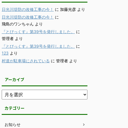
日光川堤防の改修工事の今！
に
加藤光彦
より
日光川堤防の改修工事の今！
に
飛島のワンちゃん
より
『とびっくす』第39号を発行しました。
に
管理者
より
『とびっくす』第39号を発行しました。
に
123
より
村道が駐車場にされている
に
管理者
より
アーカイブ
カテゴリー
お知らせ