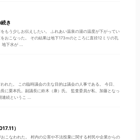
の続き
をもう少しお伝えしたい。 ふれあい温泉の湯の温度が下がってい
をおこなった。 その結果は地下173ｍのところに直径12ミリの孔
下水が ...
われた。 この臨時議会の主な目的は議会の人事である。 今日、
長に栗本氏。副議長に鈴木（康）氏。 監査委員が私、加藤となっ
連続というこ ...
7.11）
がおこなわれた。 村内の公害や不法投棄に関する村民や企業からの