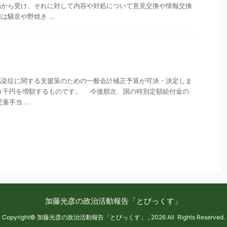
局から受け、それに対して内容や対処について意見交換や情報交換
騒音や野焼き ...
染症に関する支援策のための一般会計補正予算が可決・決定しま
1万８千円を増額するものです。 今後順次、国の特別定額給付金の
童手当 ...
加藤光彦の政治活動報告「とびっくす」
Copyright© 加藤光彦の政治活動報告「とびっくす」 , 2026 All Rights Reserved.