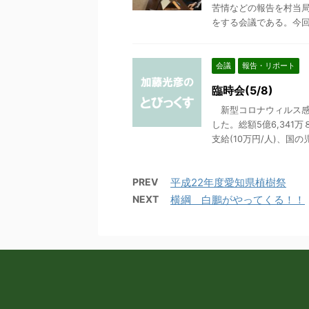
苦情などの報告を村当
をする会議である。今回は
会議
報告・リポート
臨時会(5/8)
新型コロナウィルス感
した。総額5億6,34
支給(10万円/人)、国の児
PREV
平成22年度愛知県植樹祭
NEXT
横綱 白鵬がやってくる！！