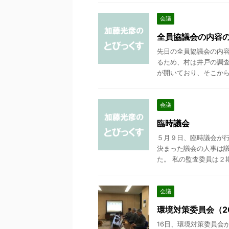
会議
全員協議会の内容
先日の全員協議会の内容
るため、村は井戸の調査
が開いており、そこから 地
会議
臨時議会
５月９日、臨時議会が行
決まった議会の人事は議
た。 私の監査委員は２期
会議
環境対策委員会（201
16日、環境対策委員会