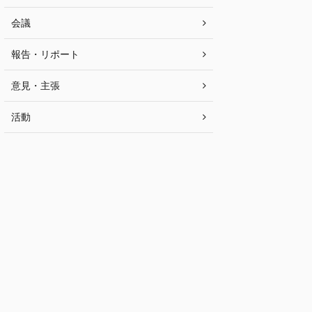
会議
報告・リポート
意見・主張
活動