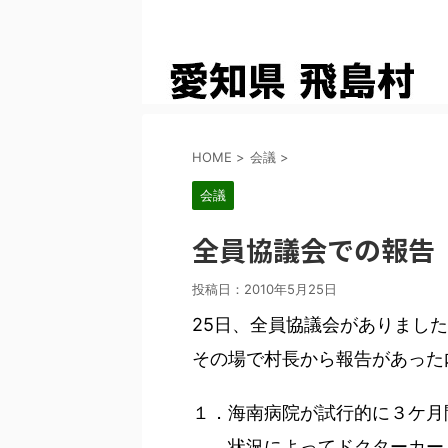
HOME
>
会議
>
会議
全員協議会での報告
投稿日：
2010年5月25日
25日、全員協議会がありまし
その場で村長から報告があった
１．海南病院が試行的に３ケ月
状況によってドクターカー、