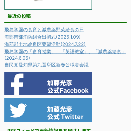
最近の投稿
飛島学園の食育と減農薬野菜給食の日
海部南部消防組合出初式(2025.1.09)
海部郡土地改良区要望活動(2024.7.22)
飛島学園の「食育授業」、「英語教室」、「減農薬給食」
(2024.6.05)
自民党愛知県第九選挙区新春公職者会議
RSSフィードで更新情報をお届けします